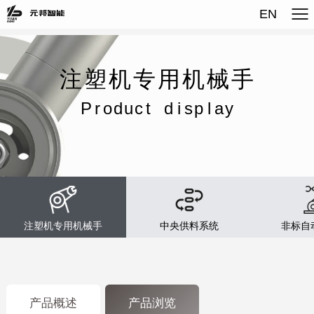
EN
注
塑
机
专
用
机
械
手
P
r
o
d
u
c
t
d
i
s
p
l
a
y
注塑机专用机械手
中央供料系统
非标自
产品概述
产品浏览