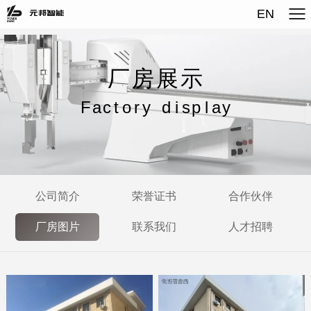
EN
厂
房
展
示
F
a
c
t
o
r
y
d
i
s
p
l
a
y
公司简介
荣誉证书
合作伙伴
厂房图片
联系我们
人才招聘